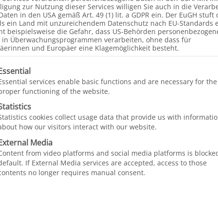
any of these organizations for long stretches of our
lligung zur Nutzung dieser Services willigen Sie auch in die Verarb
Daten in den USA gemäß Art. 49 (1) lit. a GDPR ein. Der EuGH stuft 
is
Jiwaqui from Bolivia
, whose tenth birthday we are 
ls ein Land mit unzureichendem Datenschutz nach EU-Standards e
aqui team on their tenth anniversary and express our h
ht beispielsweise die Gefahr, dass US-Behörden personenbezogen
 in Überwachungsprogrammen verarbeiten, ohne dass für
entire team for their daily commitment to children wit
äerinnen und Europäer eine Klagemöglichkeit besteht.
ears, the team has given hundreds of children a new st
olgt eine Liste der Service-Gruppen, für die eine Einw
Essential
Essential services enable basic functions and are necessary for the
proper functioning of the website.
 a ¡Feliz décimo aniversario! Abrazo fuerte al equipo
Statistics
ias por su compromiso con nuestros pacientitos, por
Statistics cookies collect usage data that provide us with informati
about how our visitors interact with our website.
External Media
om Jiwaqui’s work in Bolivia
Content from video platforms and social media platforms is blocke
default. If External Media services are accepted, access to those
contents no longer requires manual consent.