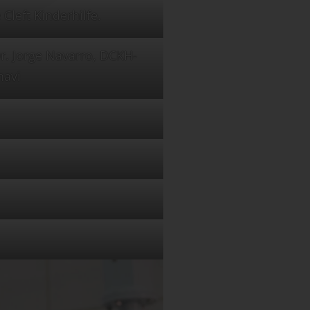
Cleft Kinderhilfe.
r. Jorge Navarro, DCKH-
navi