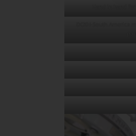
Hand in hand for 
DCKH-South America man
par