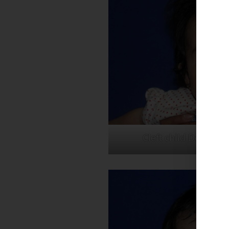
Cleft child Denis bef