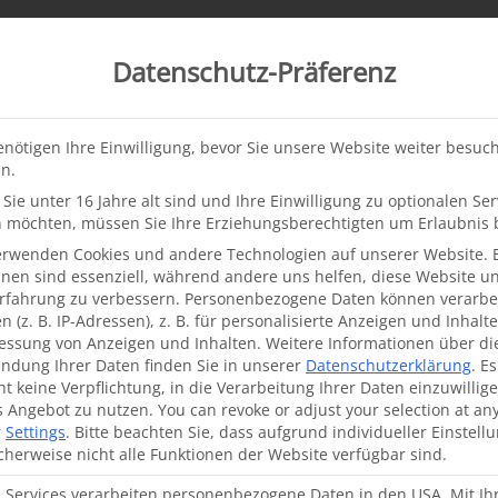
Deutsch
Datenschutz-Präferenz
Aid projects
Donate & Support
About
enötigen Ihre Einwilligung, bevor Sie unsere Website weiter besuc
n.
From our projects
News
·
04.03.2024
Sie unter 16 Jahre alt sind und Ihre Einwilligung zu optionalen Ser
 Jiwaqui from Bolivia tur
 möchten, müssen Sie Ihre Erziehungsberechtigten um Erlaubnis b
erwenden Cookies und andere Technologien auf unserer Website. 
hnen sind essenziell, während andere uns helfen, diese Website u
Erfahrung zu verbessern.
Personenbezogene Daten können verarbei
ren with
cleft lip and palate
in developing countries, w
 (z. B. IP-Adressen), z. B. für personalisierte Anzeigen und Inhalt
essung von Anzeigen und Inhalten.
Weitere Informationen über di
anizations
. These organizations are usually founded 
ndung Ihrer Daten finden Sie in unserer
Datenschutzerklärung
.
Es
cialists. This ensures that the valuable experience gai
ht keine Verpflichtung, in die Verarbeitung Ihrer Daten einzuwillig
s Angebot zu nutzen.
You can revoke or adjust your selection at an
e host country and that reliable and easily accessible
r
Settings
.
Bitte beachten Sie, dass aufgrund individueller Einstell
their families.
cherweise nicht alle Funktionen der Website verfügbar sind.
e Services verarbeiten personenbezogene Daten in den USA. Mit Ih