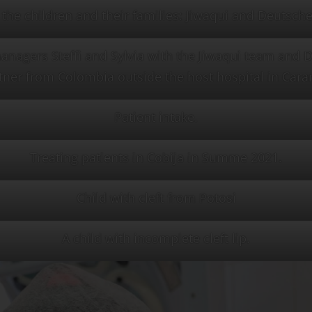
the children and their families: Jiwaqui and Deutsche 
agers Steffi and Sylvia with the Jiwaqui team and D
tner from Colombia outside the host hospital in Cara
Patient intake.
Treating patients in Cobija in Summe 2021.
Child with cleft from Potosi
A child with incomplete cleft lip.