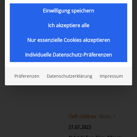
·
07.08.2023
Einwilligung speichern
Our work in Bolivia: La Paz
and Caranavi
Ich akzeptiere alle
The Jiwaqui
organization of our
Nur essenzielle Cookies akzeptieren
partner Dr. Adolfo
Mamani is our largest
Individuelle Datenschutz-Präferenzen
partner in the
treatment of cleft lip
Präferenzen
Datenschutzerklärung
Impressum
and palate in Bolivia.
Cleft children
News
·
27.07.2023