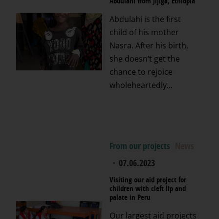
Abdulahi from Jijiga, Ethiopia
Abdulahi is the first
child of his mother
Nasra. After his birth,
she doesn’t get the
chance to rejoice
wholeheartedly...
From our projects
News
·
07.06.2023
Visiting our aid project for
children with cleft lip and
palate in Peru
Our largest aid projects