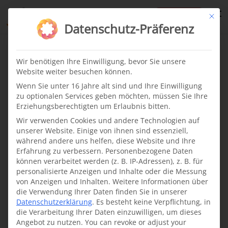
te
Mit di
Datenschutz-Präferenz
project
Wir benötigen Ihre Einwilligung, bevor Sie unsere
Website weiter besuchen können.
Latest
Wenn Sie unter 16 Jahre alt sind und Ihre Einwilligung
zu optionalen Services geben möchten, müssen Sie Ihre
Erziehungsberechtigten um Erlaubnis bitten.
From our projects
News
Wir verwenden Cookies und andere Technologien auf
·
08.04.2026
unserer Website. Einige von ihnen sind essenziell,
während andere uns helfen, diese Website und Ihre
First Relief Mission in
Erfahrung zu verbessern.
Personenbezogene Daten
Warder, Ethiopia
können verarbeitet werden (z. B. IP-Adressen), z. B. für
personalisierte Anzeigen und Inhalte oder die Messung
From February 7 to 15,
von Anzeigen und Inhalten.
Weitere Informationen über
2026, the first cleft
die Verwendung Ihrer Daten finden Sie in unserer
Datenschutzerklärung
.
Es besteht keine Verpflichtung, in
treatment mission of
die Verarbeitung Ihrer Daten einzuwilligen, um dieses
our Ethiopian team
Angebot zu nutzen.
You can revoke or adjust your