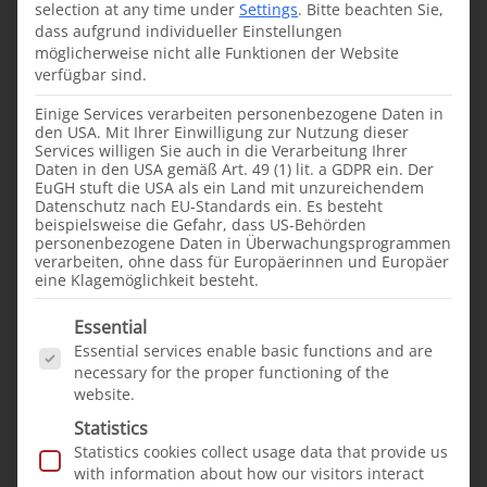
took place in Warder.
selection at any time under
Settings
.
Bitte beachten Sie,
dass aufgrund individueller Einstellungen
möglicherweise nicht alle Funktionen der Website
Warder, Ethiopia
verfügbar sind.
Einige Services verarbeiten personenbezogene Daten in
den USA. Mit Ihrer Einwilligung zur Nutzung dieser
Services willigen Sie auch in die Verarbeitung Ihrer
Daten in den USA gemäß Art. 49 (1) lit. a GDPR ein. Der
EuGH stuft die USA als ein Land mit unzureichendem
From our projects
News
Datenschutz nach EU-Standards ein. Es besteht
beispielsweise die Gefahr, dass US-Behörden
·
25.04.2024
personenbezogene Daten in Überwachungsprogrammen
verarbeiten, ohne dass für Europäerinnen und Europäer
eine Klagemöglichkeit besteht.
Cleft lip and palate treatment
mission in Somalia
Es folgt eine Liste der Service-Gruppen, für die e
successfully completed
Essential
Essential services enable basic functions and are
Successful conclusion:
necessary for the proper functioning of the
nine busy days have
website.
come to an end. What
Statistics
is the outcome of our
Statistics cookies collect usage data that provide us
with information about how our visitors interact
current mission in