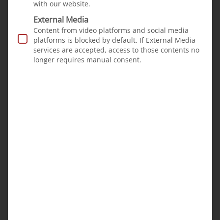
with our website.
Somalia?
External Media
Content from video platforms and social media
platforms is blocked by default. If External Media
services are accepted, access to those contents no
longer requires manual consent.
From our projects
News
·
24.04.2024
Help for children with cleft lip
and palate in Rwanda
For many years, Oliver
Blume and Gunther Au-
Balbach have been
helping children with
cleft deformities in East
Africa. They set off
again in 2024.