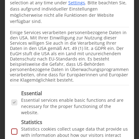
cooperate with the
selection at any time under
Settings
.
Bitte beachten Sie,
dass aufgrund individueller Einstellungen
large Pakistani...
möglicherweise nicht alle Funktionen der Website
verfügbar sind.
Einige Services verarbeiten personenbezogene Daten in
den USA. Mit Ihrer Einwilligung zur Nutzung dieser
Services willigen Sie auch in die Verarbeitung Ihrer
Daten in den USA gemäß Art. 49 (1) lit. a GDPR ein. Der
From our projects
News
EuGH stuft die USA als ein Land mit unzureichendem
Datenschutz nach EU-Standards ein. Es besteht
·
12.04.2023
beispielsweise die Gefahr, dass US-Behörden
personenbezogene Daten in Überwachungsprogrammen
Visit to our cleft treatment
verarbeiten, ohne dass für Europäerinnen und Europäer
project in Pakistan
eine Klagemöglichkeit besteht.
We have been active in
Es folgt eine Liste der Service-Gruppen, für die e
Essential
Pakistan since 2013. In
Essential services enable basic functions and are
2016, we were able to
necessary for the proper functioning of the
website.
significantly expand our
effort to help...
Statistics
Statistics cookies collect usage data that provide us
with information about how our visitors interact