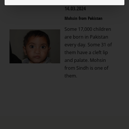
14.03.2024
Mohsin from Pakistan
Some 17,000 children
are born in Pakistan
every day. Some 31 of
them have a cleft lip
and palate. Mohsin
from Sindh is one of
them.