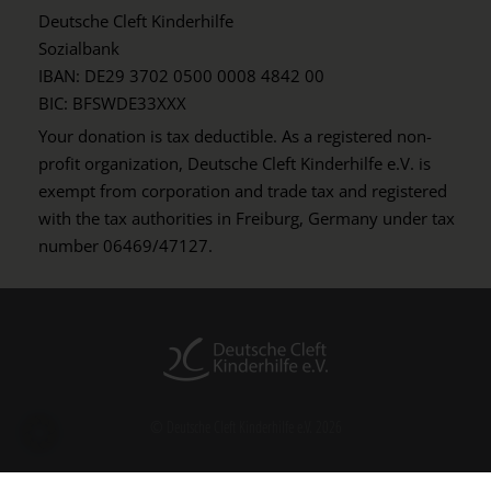
Deutsche Cleft Kinderhilfe
Sozialbank
IBAN: DE29 3702 0500 0008 4842 00
BIC: BFSWDE33XXX
Your donation is tax deductible. As a registered non-
profit organization, Deutsche Cleft Kinderhilfe e.V. is
exempt from corporation and trade tax and registered
with the tax authorities in Freiburg, Germany under tax
number 06469/47127.
© Deutsche Cleft Kinderhilfe e.V. 2026