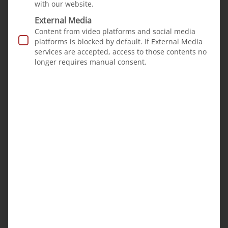
with our website.
External Media
Content from video platforms and social media
Cleft children
News
·
platforms is blocked by default. If External Media
30.08.2023
services are accepted, access to those contents no
longer requires manual consent.
Punam from Umarkot,
Pakistan
Punam was born in
Umarkot, Pakistan, with
a cleft lip and palate.
The family is poor and
cannot afford
treatment. But there is
help for Punam!