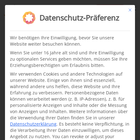
te
Mit di
Datenschutz-Präferenz
Pakistan
Wir benötigen Ihre Einwilligung, bevor Sie unsere
Website weiter besuchen können.
Oldest
Wenn Sie unter 16 Jahre alt sind und Ihre Einwilligung
zu optionalen Services geben möchten, müssen Sie Ihre
Erziehungsberechtigten um Erlaubnis bitten.
From our projects
News
Wir verwenden Cookies und andere Technologien auf
·
07.11.2022
unserer Website. Einige von ihnen sind essenziell,
während andere uns helfen, diese Website und Ihre
Cleft surgery mission to
Erfahrung zu verbessern.
Personenbezogene Daten
Dhodial, North Pakistan
können verarbeitet werden (z. B. IP-Adressen), z. B. für
personalisierte Anzeigen und Inhalte oder die Messung
For our Cleft Pakistan
von Anzeigen und Inhalten.
Weitere Informationen über
project for children
die Verwendung Ihrer Daten finden Sie in unserer
Datenschutzerklärung
.
Es besteht keine Verpflichtung, in
with cleft lip and palate
die Verarbeitung Ihrer Daten einzuwilligen, um dieses
in Pakistan, we
Angebot zu nutzen.
You can revoke or adjust your