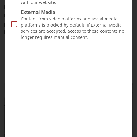
with our website.
lives with his family in a remote mountain region in
External Media
northern Vietnam. Because of the cleft, he cannot drink
Content from video platforms and social media
properly. He often cries from hunger and gains very
platforms is blocked by default. If External Media
services are accepted, access to those contents no
little weight. His parents are deeply worried.
longer requires manual consent.
Hanoi, Vietnam