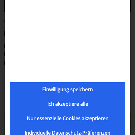
Cleft children
News
·
20.11.2024
David, 12 years
David received a poorly done surgery when he was a
baby. As a result, David speaks very poorly and often
prefers to leave the house wearing a face mask.
Tarija, Bolivia
Einwilligung speichern
Ich akzeptiere alle
Nur essenzielle Cookies akzeptieren
Individuelle Datenschutz-Präferenzen