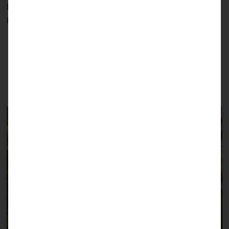
Litte Ayla was born with a severe cleft lip and palate.
Read her success story.
Lubango, Angola