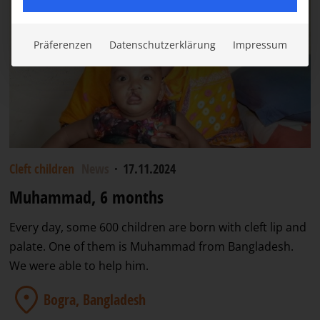
Präferenzen
Datenschutzerklärung
Impressum
Cleft children
News
·
17.11.2024
Muhammad, 6 months
Every day, some 600 children are born with cleft lip and
palate. One of them is Muhammad from Bangladesh.
We were able to help him.
Bogra, Bangladesh