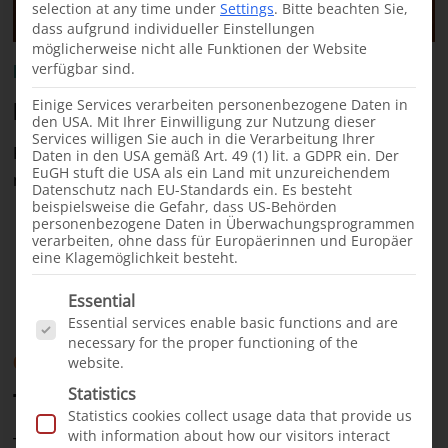
selection at any time under
Settings
.
Bitte beachten Sie,
dass aufgrund individueller Einstellungen
möglicherweise nicht alle Funktionen der Website
From our projects
News
·
08.04.2026
verfügbar sind.
First Relief Mission in Warder, Ethiopia
Einige Services verarbeiten personenbezogene Daten in
den USA. Mit Ihrer Einwilligung zur Nutzung dieser
Services willigen Sie auch in die Verarbeitung Ihrer
From February 7 to 15, 2026, the first cleft treatment
Daten in den USA gemäß Art. 49 (1) lit. a GDPR ein. Der
EuGH stuft die USA als ein Land mit unzureichendem
mission of our Ethiopian team took place in Warder.
Datenschutz nach EU-Standards ein. Es besteht
beispielsweise die Gefahr, dass US-Behörden
Warder, Ethiopia
personenbezogene Daten in Überwachungsprogrammen
verarbeiten, ohne dass für Europäerinnen und Europäer
eine Klagemöglichkeit besteht.
Es folgt eine Liste der Service-Gruppen, für die e
Essential
Essential services enable basic functions and are
necessary for the proper functioning of the
Cleft children
News
·
26.02.2026
website.
Statistics
Tuan, 1 year old: Mocked as a “rabbit”
Statistics cookies collect usage data that provide us
with information about how our visitors interact
Tuan was born with a bilateral cleft lip and palate. He