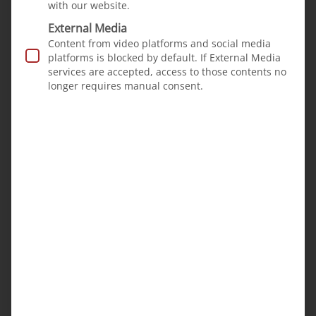
current mission in
with our website.
Somalia?
External Media
Content from video platforms and social media
platforms is blocked by default. If External Media
services are accepted, access to those contents no
longer requires manual consent.
From our projects
News
·
18.04.2024
Dr Samater from Ethiopia is
treating cleft patients in
Somalia
When developing our
project to treat children
with cleft lip and palate
in Somalia and Ethiopia,
our plan from the...