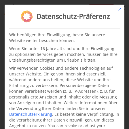
te
Mit di
Datenschutz-Präferenz
Somalia
Wir benötigen Ihre Einwilligung, bevor Sie unsere
Website weiter besuchen können.
Latest
Wenn Sie unter 16 Jahre alt sind und Ihre Einwilligung
zu optionalen Services geben möchten, müssen Sie Ihre
Erziehungsberechtigten um Erlaubnis bitten.
Cleft children
News
·
Wir verwenden Cookies und andere Technologien auf
02.10.2024
unserer Website. Einige von ihnen sind essenziell,
während andere uns helfen, diese Website und Ihre
Hafsa from Somalia
Erfahrung zu verbessern.
Personenbezogene Daten
können verarbeitet werden (z. B. IP-Adressen), z. B. für
Hafsa was born in
personalisierte Anzeigen und Inhalte oder die Messung
Somalia with a bilateral
von Anzeigen und Inhalten.
Weitere Informationen über
die Verwendung Ihrer Daten finden Sie in unserer
cleft lip and cleft palate.
Datenschutzerklärung
.
Es besteht keine Verpflichtung, in
She received help
die Verarbeitung Ihrer Daten einzuwilligen, um dieses
through a multinational
Angebot zu nutzen.
You can revoke or adjust your