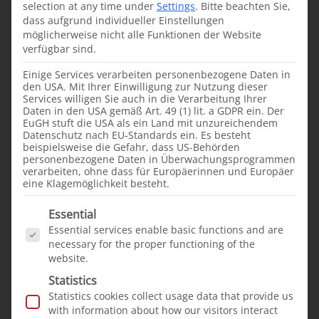
selection at any time under
Settings
.
Bitte beachten Sie,
cooperation.
dass aufgrund individueller Einstellungen
möglicherweise nicht alle Funktionen der Website
Garowe, Somalia
verfügbar sind.
Einige Services verarbeiten personenbezogene Daten in
den USA. Mit Ihrer Einwilligung zur Nutzung dieser
Services willigen Sie auch in die Verarbeitung Ihrer
Daten in den USA gemäß Art. 49 (1) lit. a GDPR ein. Der
EuGH stuft die USA als ein Land mit unzureichendem
Datenschutz nach EU-Standards ein. Es besteht
From our projects
News
beispielsweise die Gefahr, dass US-Behörden
personenbezogene Daten in Überwachungsprogrammen
·
25.04.2024
verarbeiten, ohne dass für Europäerinnen und Europäer
eine Klagemöglichkeit besteht.
Cleft lip and palate treatment
mission in Somalia
Es folgt eine Liste der Service-Gruppen, für die e
Essential
successfully completed
Essential services enable basic functions and are
Successful conclusion:
necessary for the proper functioning of the
website.
nine busy days have
Statistics
come to an end. What
Statistics cookies collect usage data that provide us
is the outcome of our
with information about how our visitors interact