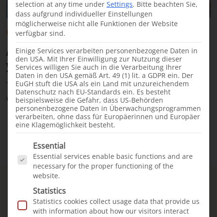
selection at any time under
Settings
.
Bitte beachten Sie,
dass aufgrund individueller Einstellungen
möglicherweise nicht alle Funktionen der Website
Cleft children
News
Videos
·
16.04.2024
verfügbar sind.
A cleft mother from Bolivia says „Thank
Einige Services verarbeiten personenbezogene Daten in
den USA. Mit Ihrer Einwilligung zur Nutzung dieser
you!“
Services willigen Sie auch in die Verarbeitung Ihrer
Daten in den USA gemäß Art. 49 (1) lit. a GDPR ein. Der
EuGH stuft die USA als ein Land mit unzureichendem
Thank you message from Danitza, mother of a child
Datenschutz nach EU-Standards ein. Es besteht
with cleft lip and palate from Bolivia.
beispielsweise die Gefahr, dass US-Behörden
personenbezogene Daten in Überwachungsprogrammen
verarbeiten, ohne dass für Europäerinnen und Europäer
eine Klagemöglichkeit besteht.
Es folgt eine Liste der Service-Gruppen, für die e
Essential
Essential services enable basic functions and are
necessary for the proper functioning of the
website.
QUICKLINKS
Statistics
Statistics cookies collect usage data that provide us
What is cleft?
with information about how our visitors interact