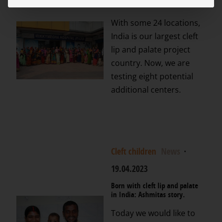
in India
With some 24 locations,
India is our largest cleft
lip and palate project
country. Now, we are
testing eight potential
additional centers.
Cleft children
News
·
19.04.2023
Born with cleft lip and palate
in India: Ashmitas story.
Today we would like to