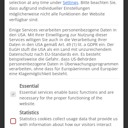
selection at any time under
Settings
.
Bitte beachten Sie,
Mitarbeiterinnen
dass aufgrund individueller Einstellungen
Andrea Weiberg und
möglicherweise nicht alle Funktionen der Website
verfügbar sind.
Ulrike Claassens von
ihrer Projektreise
Einige Services verarbeiten personenbezogene Daten in
den USA. Mit Ihrer Einwilligung zur Nutzung dieser
zurückgekehrt. Dabei
Services willigen Sie auch in die Verarbeitung Ihrer
ging es von Mysore
Daten in den USA gemäß Art. 49 (1) lit. a GDPR ein. Der
EuGH stuft die USA als ein Land mit unzureichendem
über Hyderabad nach
Datenschutz nach EU-Standards ein. Es besteht
Haora und von dort aus
beispielsweise die Gefahr, dass US-Behörden
personenbezogene Daten in Überwachungsprogrammen
nach Kolkata.
verarbeiten, ohne dass für Europäerinnen und Europäer
eine Klagemöglichkeit besteht.
Schlusspunkt der Reise
bildete der Besuch in
Es folgt eine Liste der Service-Gruppen, für die e
Essential
unserem Spaltzentrum
Essential services enable basic functions and are
in Bangalore. Sie waren
necessary for the proper functioning of the
website.
im OP, besuchten
Statistics
Patienten Zuhause,
Statistics cookies collect usage data that provide us
waren im Austausch
with information about how our visitors interact