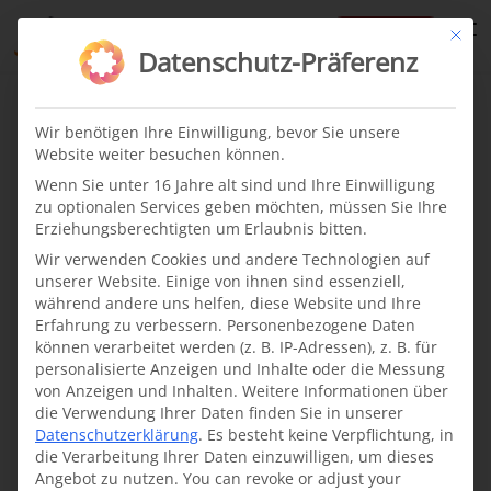
te
Mit di
Datenschutz-Präferenz
India
Wir benötigen Ihre Einwilligung, bevor Sie unsere
Website weiter besuchen können.
Random
Wenn Sie unter 16 Jahre alt sind und Ihre Einwilligung
zu optionalen Services geben möchten, müssen Sie Ihre
Erziehungsberechtigten um Erlaubnis bitten.
News
·
16.01.2020
Wir verwenden Cookies und andere Technologien auf
DCKH representatives visit
unserer Website. Einige von ihnen sind essenziell,
cleft treatment centers in
während andere uns helfen, diese Website und Ihre
India
Erfahrung zu verbessern.
Personenbezogene Daten
können verarbeitet werden (z. B. IP-Adressen), z. B. für
Beeindruckt von der
personalisierte Anzeigen und Inhalte oder die Messung
Professionalität und
von Anzeigen und Inhalten.
Weitere Informationen über
die Verwendung Ihrer Daten finden Sie in unserer
dem Engagement in
Datenschutzerklärung
.
Es besteht keine Verpflichtung, in
unseren Spaltzentren
die Verarbeitung Ihrer Daten einzuwilligen, um dieses
Angebot zu nutzen.
You can revoke or adjust your
in Indien sind unsere