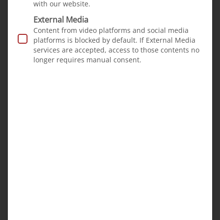
mit den vielen Helfern.
with our website.
External Media
Content from video platforms and social media
platforms is blocked by default. If External Media
services are accepted, access to those contents no
longer requires manual consent.
Cleft children
News
·
25.10.2023
Rishav from Bihar, India
When Rishav is born
with a severe cleft lip
and palate, his parents
are distraught. But
there is a happy ending
for the family.