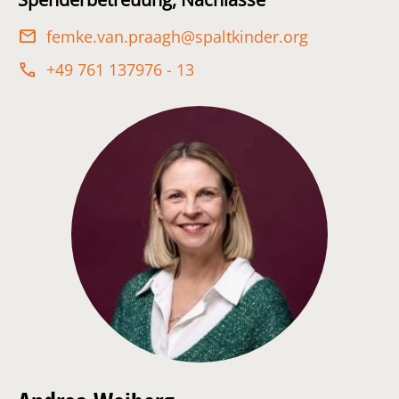
femke.van.praagh@spaltkinder.org
+49 761 137976 - 13