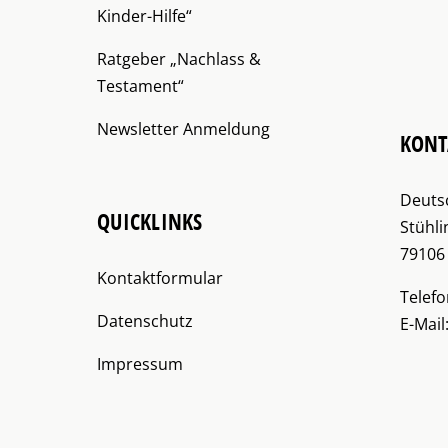
Kinder-Hilfe“
Ratgeber „Nachlass &
Testament“
Newsletter Anmeldung
KONT
Deutsc
QUICKLINKS
Stühli
79106
Kontaktformular
Telefo
Datenschutz
E-Mail
Impressum